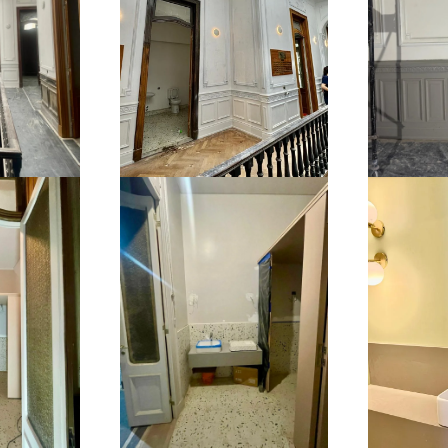
r
Ampliar
r
Ampliar