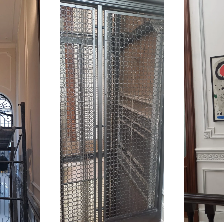
Ampliar
r