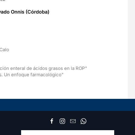
ivado Onnis (Córdoba)
 Calo
ción enteral de ácidos grasos en la ROP"
os. Un enfoque farmacológico"